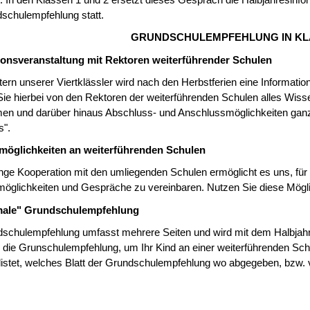
t. In den Klassen 1 und 2 ersetzt dieses Gespräch die Halbjahresinfo
schulempfehlung statt.
GRUNDSCHULEMPFEHLUNG IN KL
ionsveranstaltung mit Rektoren weiterführender Schulen
ltern unserer Viertklässler wird nach den Herbstferien eine Informat
Sie hierbei von den Rektoren der weiterführenden Schulen alles Wiss
men und darüber hinaus Abschluss- und Anschlussmöglichkeiten gan
s".
öglichkeiten an weiterführenden Schulen
ge Kooperation mit den umliegenden Schulen ermöglicht es uns, für Si
glichkeiten und Gespräche zu vereinbaren. Nutzen Sie diese Möglic
male" Grundschulempfehlung
schulempfehlung umfasst mehrere Seiten und wird mit dem Halbjahr
 die Grunschulempfehlung, um Ihr Kind an einer weiterführenden Sch
listet, welches Blatt der Grundschulempfehlung wo abgegeben, bzw.