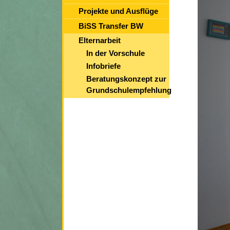
Projekte und Ausflüge
BiSS Transfer BW
Elternarbeit
In der Vorschule
Infobriefe
Beratungskonzept zur
Grundschulempfehlung