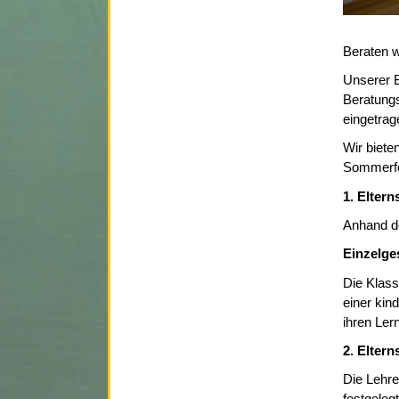
Beraten w
Unserer B
Beratungs
eingetrag
Wir biete
Sommerfer
1. Elter
Anhand de
Einzelge
Die Klass
einer kin
ihren Ler
2. Eltern
Die Lehre