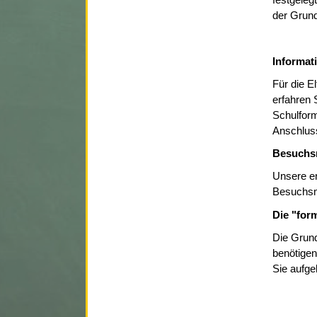
festgeleg
der Grund
Informat
Für die E
erfahren 
Schulfor
Anschlus
Besuchsm
Unsere en
Besuchsmö
Die "for
Die Grund
benötigen
Sie aufge